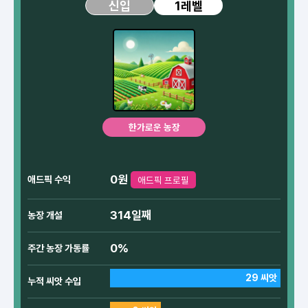
1레벨
신입
한가로운 농장
0원
애드픽 수익
애드픽 프로필
314일째
농장 개설
0%
주간 농장 가동률
29 씨앗
누적 씨앗 수입