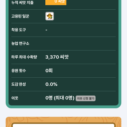
0 씨앗
누적 씨앗 지출
고용된 일꾼
-
착용 도구
농업 연구소
3,370 씨앗
하루 최대 수확량
0회
응원 횟수
0.0%
도감 완성
0명 (최대 0명)
이웃
이웃 신청 불가