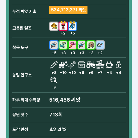
534,713,371 씨앗
누적 씨앗 지출
고용된 일꾼
+2
+5
착용 도구
+5
+3
+3
+3
+3
+2
+8
+10
+10
+6
+6
+7
+4
+4
농업 연구소
+5
516,456 씨앗
하루 최대 수확량
713회
응원 횟수
42.4%
도감 완성