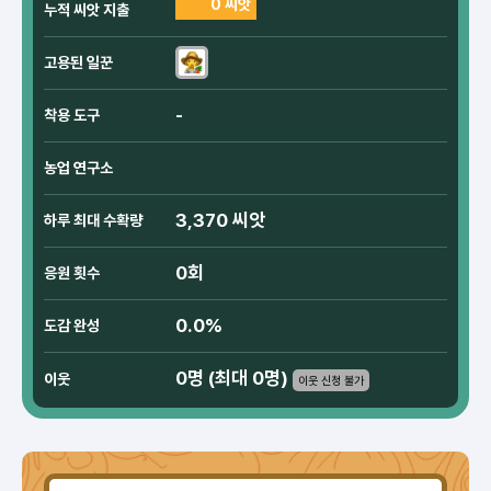
0 씨앗
누적 씨앗 지출
고용된 일꾼
-
착용 도구
농업 연구소
3,370 씨앗
하루 최대 수확량
0회
응원 횟수
0.0%
도감 완성
0명 (최대 0명)
이웃
이웃 신청 불가