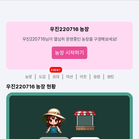
우진220716 농장
우진220716님이 열심히 운영중인 농장을 구경해보세요!
농장 시작하기
EVENT
농장
도감
초대
미션
이웃
응원
랭킹
우진220716 농장 현황