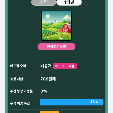
1레벨
신입
한가로운 농장
비공개
애드픽 수익
애드픽 프로필
708일째
농장 개설
0%
주간 농장 가동률
16 씨앗
누적 씨앗 수입