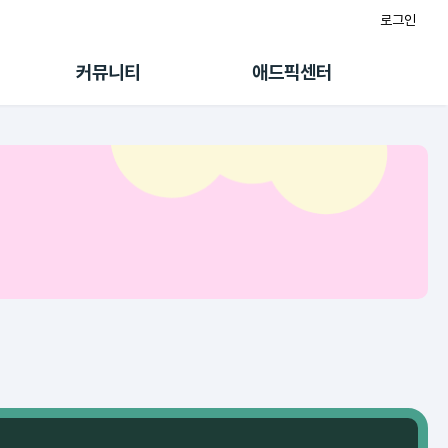
로그인
게시판
FAQ/문의
팸
이용정책
커뮤니티
애드픽센터
랭킹
멤버십 센터
퀘스트
광고툴/API
초대보너스
마이도메인
수익 Live
가이드북