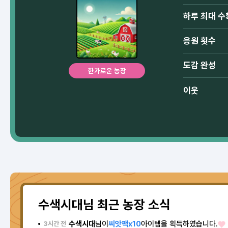
하루 최대 수
응원 횟수
도감 완성
한가로운 농장
이웃
수색시대님 최근 농장 소식
수색시대
님이
씨앗팩x10
아이템을 획득하였습니다.
3시간 전