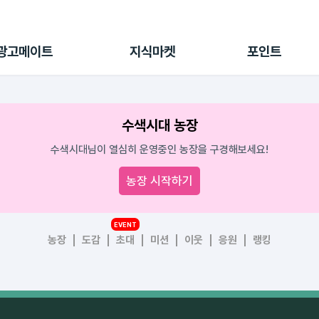
전체 캠페인
지식마켓
포인트샵
나의 캠페인
지식리포트
포인트 충전소
광고메이트
지식마켓
포인트
광고리포트
출석 룰렛
출금 신청
후원
수색시대 농장
이용내역
수색시대님이 열심히 운영중인 농장을 구경해보세요!
농장 시작하기
EVENT
농장
도감
초대
미션
이웃
응원
랭킹