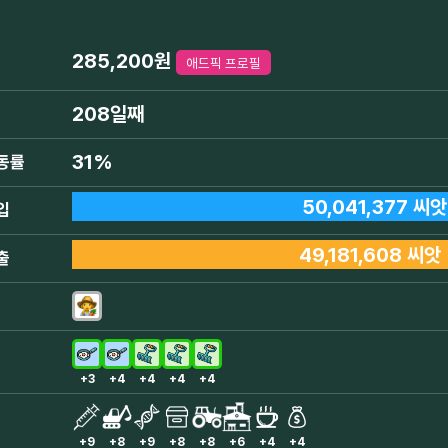
285,200원
애드픽 프로필
208일째
31%
동률
50,041,377 씨앗
입
49,181,608 씨앗
출
+3
+4
+4
+4
+4
+9
+8
+9
+8
+8
+6
+4
+4