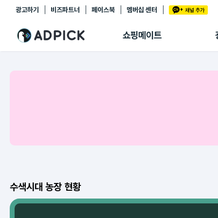
광고하기
비즈파트너
페이스북
멤버십 센터
추천상품
제휴몰
쇼핑메이트
쇼핑 에이전트
BETA
쇼핑리포트
링크관리
마이숍
수색시대 농장 현황