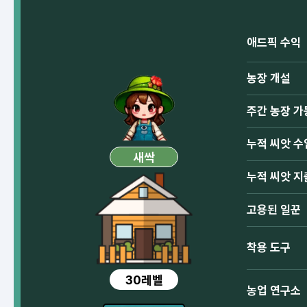
애드픽 수익
농장 개설
주간 농장 가
누적 씨앗 수
새싹
누적 씨앗 지
고용된 일꾼
착용 도구
30레벨
농업 연구소