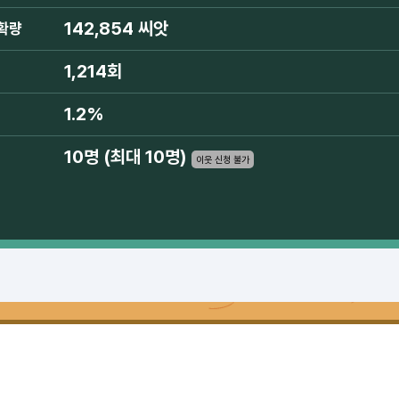
142,854 씨앗
확량
1,214회
1.2%
10명 (최대 10명)
이웃 신청 불가