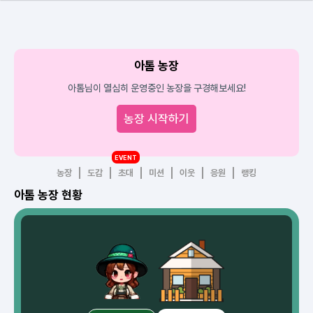
아톰 농장
아톰님이 열심히 운영중인 농장을 구경해보세요!
농장 시작하기
EVENT
농장
도감
초대
미션
이웃
응원
랭킹
아톰 농장 현황