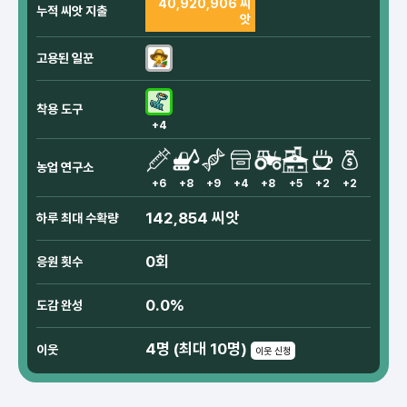
40,920,906 씨
누적 씨앗 지출
앗
고용된 일꾼
착용 도구
+4
농업 연구소
+6
+8
+9
+4
+8
+5
+2
+2
142,854 씨앗
하루 최대 수확량
0회
응원 횟수
0.0%
도감 완성
4명 (최대 10명)
이웃
이웃 신청