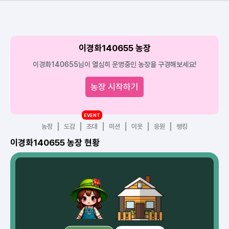
이경화140655 농장
이경화140655님이 열심히 운영중인 농장을 구경해보세요!
농장 시작하기
EVENT
농장
도감
초대
미션
이웃
응원
랭킹
이경화140655 농장 현황