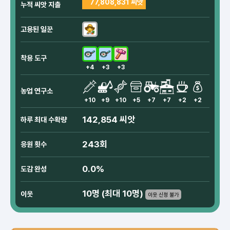
77,808,831 씨앗
누적 씨앗 지출
고용된 일꾼
착용 도구
+4
+3
+3
농업 연구소
+10
+9
+10
+5
+7
+7
+2
+2
142,854 씨앗
하루 최대 수확량
243회
응원 횟수
0.0%
도감 완성
10명 (최대 10명)
이웃
이웃 신청 불가