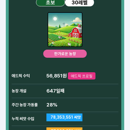
30레벨
초보
한가로운 농장
56,851원
애드픽 수익
애드픽 프로필
647일째
농장 개설
28%
주간 농장 가동률
78,353,551 씨앗
누적 씨앗 수입