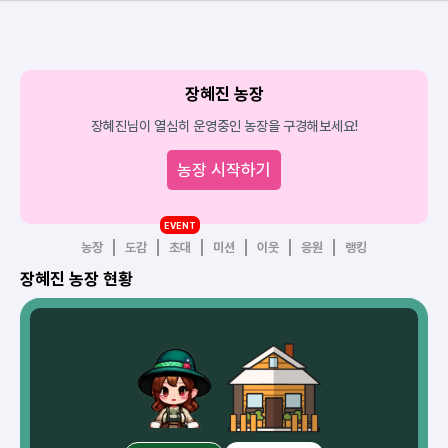
장혜진 농장
장혜진님이 열심히 운영중인 농장을 구경해보세요!
농장 시작하기
EVENT
농장
도감
초대
미션
이웃
응원
랭킹
장혜진 농장 현황