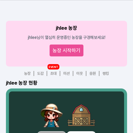
jhlee 농장
jhlee님이 열심히 운영중인 농장을 구경해보세요!
농장 시작하기
EVENT
농장
도감
초대
미션
이웃
응원
랭킹
jhlee 농장 현황