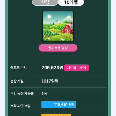
10레벨
신입
한가로운 농장
205,523원
애드픽 수익
애드픽 프로필
1017일째
농장 개설
1%
주간 농장 가동률
115,651 씨앗
누적 씨앗 수입