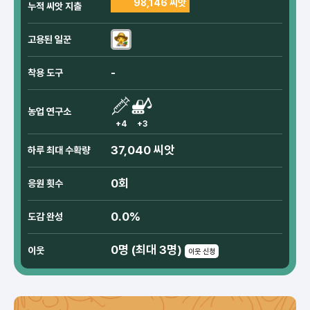
98,146 씨앗
누적 씨앗 지출
고용된 일꾼
-
착용 도구
농업 연구소
+4
+3
37,040 씨앗
하루 최대 수확량
0회
응원 횟수
0.0%
도감 완성
0명 (최대 3명)
이웃
이웃 신청