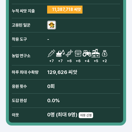
11,387,718 씨앗
누적 씨앗 지출
고용된 일꾼
-
착용 도구
농업 연구소
+7
+7
+6
+6
+4
+5
+2
129,626 씨앗
하루 최대 수확량
0회
응원 횟수
0.0%
도감 완성
0명 (최대 9명)
이웃
이웃 신청