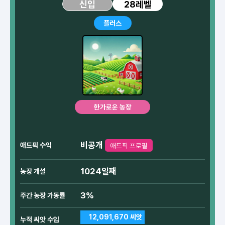
28레벨
신입
플러스
한가로운 농장
비공개
애드픽 수익
애드픽 프로필
1024일째
농장 개설
3%
주간 농장 가동률
12,091,670 씨앗
누적 씨앗 수입