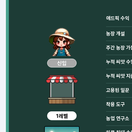
애드픽 수익
농장 개설
주간 농장 가
누적 씨앗 수
신입
누적 씨앗 지
고용된 일꾼
착용 도구
1레벨
농업 연구소