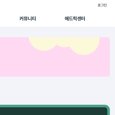
로그인
게시판
FAQ/문의
팸
이용정책
커뮤니티
애드픽센터
랭킹
멤버십 센터
퀘스트
광고툴/API
초대보너스
마이도메인
수익 Live
가이드북