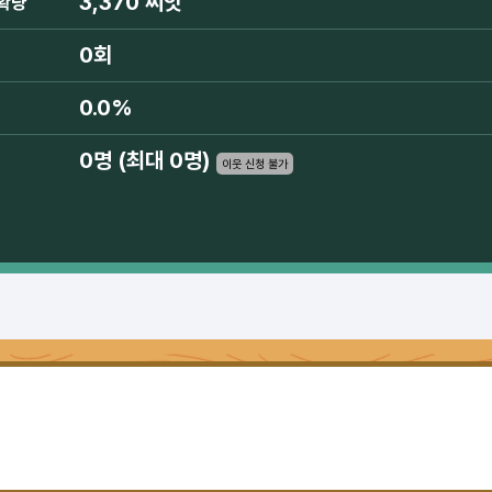
3,370 씨앗
확량
0회
0.0%
0명 (최대 0명)
이웃 신청 불가