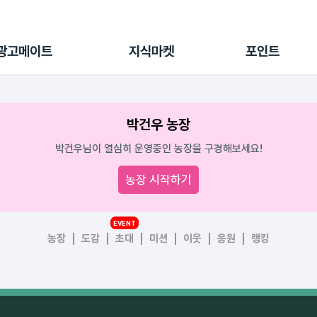
전체 캠페인
지식마켓
포인트샵
나의 캠페인
지식리포트
포인트 충전소
광고메이트
지식마켓
포인트
광고리포트
출석 룰렛
출금 신청
후원
박건우 농장
이용내역
박건우님이 열심히 운영중인 농장을 구경해보세요!
농장 시작하기
EVENT
농장
도감
초대
미션
이웃
응원
랭킹