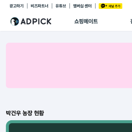
광고하기
비즈파트너
유튜브
멤버십 센터
추천상품
제휴몰
쇼핑메이트
쇼핑 에이전트
BETA
쇼핑리포트
링크관리
마이숍
박건우 농장 현황