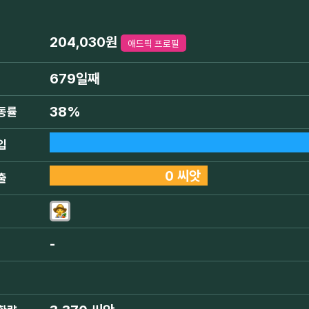
204,030원
애드픽 프로필
679일째
38%
동률
입
0 씨앗
출
-