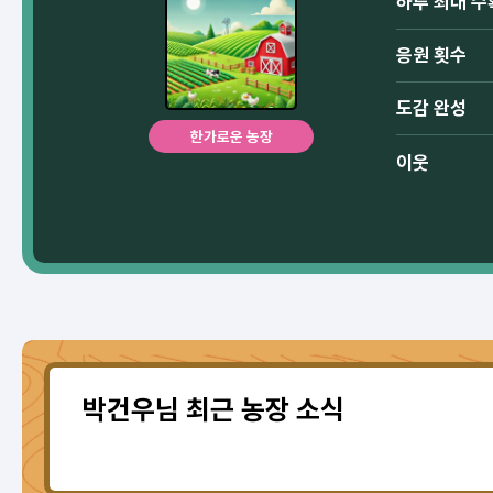
하루 최대 수
응원 횟수
도감 완성
한가로운 농장
이웃
박건우님 최근 농장 소식