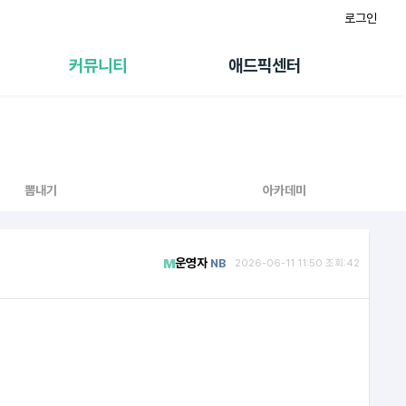
로그인
게시판
FAQ/문의
팸
이용정책
커뮤니티
애드픽센터
랭킹
멤버십 센터
퀘스트
광고툴/API
초대보너스
마이도메인
수익 Live
가이드북
뽐내기
아카데미
운영자
NB
2026-06-11 11:50 조회:42