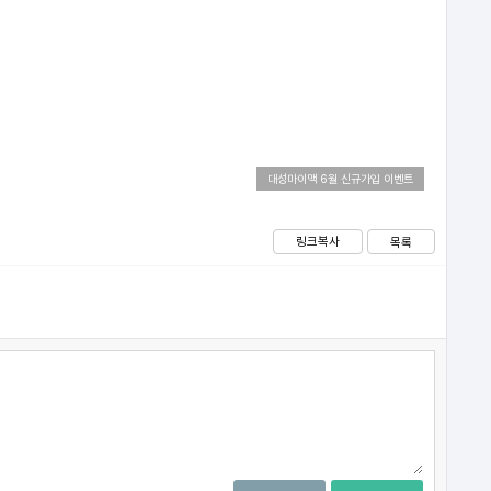
대성마이맥 6월 신규가입 이벤트
링크복사
목록