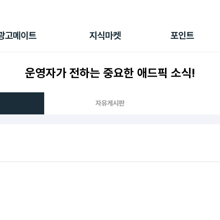
전체 캠페인
지식마켓
포인트샵
나의 캠페인
지식리포트
포인트 충전소
광고메이트
지식마켓
포인트
광고리포트
출석 룰렛
출금 신청
운영자가 전하는 중요한 애드픽 소식!
후원
이용내역
자유게시판