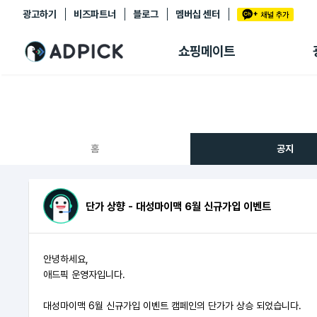
광고하기
비즈파트너
블로그
멤버십 센터
추천상품
제휴몰
쇼핑메이트
쇼핑 에이전트
BETA
쇼핑리포트
링크관리
마이숍
홈
공지
단가 상향 - 대성마이맥 6월 신규가입 이벤트
안녕하세요,
애드픽 운영자입니다.
대성마이맥 6월 신규가입 이벤트 캠페인의 단가가 상승 되었습니다.