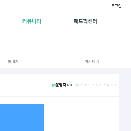
로그인
게시판
FAQ/문의
팸
이용정책
커뮤니티
애드픽센터
랭킹
멤버십 센터
퀘스트
광고툴/API
초대보너스
마이도메인
수익 Live
가이드북
뽐내기
아카데미
운영자
NB
2026-05-15 11:21 조회:291