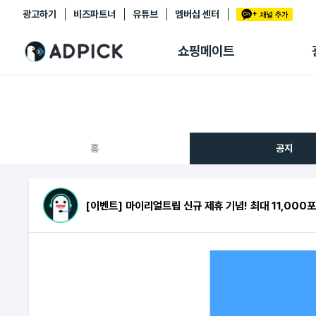
광고하기
비즈파트너
유튜브
멤버십 센터
추천상품
제휴몰
쇼핑메이트
쇼핑 에이전트
BETA
쇼핑리포트
링크관리
마이숍
홈
공지
[이벤트] 마이리얼트립 신규 제휴 기념! 최대 11,000포