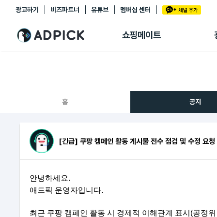
광고하기
비즈파트너
유튜브
멤버십 센터
추천상품
제휴몰
쇼핑메이트
쇼핑 에이전트
BETA
쇼핑리포트
링크관리
마이숍
홈
공지
[긴급] 쿠팡 캠페인 활동 게시물 전수 점검 및 수정 요청
안녕하세요.
애드픽 운영자입니다.
최근 쿠팡 캠페인 활동 시 경제적 이해관계 표시(공정위