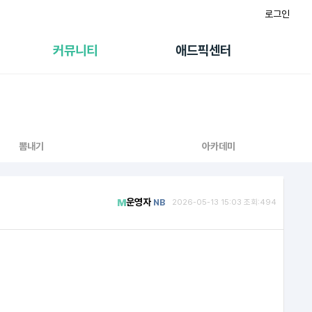
로그인
게시판
FAQ/문의
팸
이용정책
커뮤니티
애드픽센터
랭킹
멤버십 센터
퀘스트
광고툴/API
초대보너스
마이도메인
수익 Live
가이드북
뽐내기
아카데미
운영자
NB
2026-05-13 15:03 조회:494