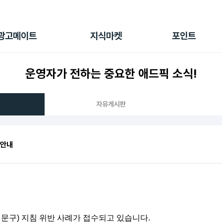
전체 캠페인
지식마켓
포인트샵
나의 캠페인
지식리포트
포인트 충전소
광고메이트
지식마켓
포인트
광고리포트
출석 룰렛
출금 신청
운영자가 전하는 중요한 애드픽 소식!
후원
이용내역
자유게시판
 안내
 문구) 지침 위반 사례가 접수되고 있습니다.