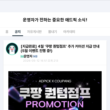
운영자가 전하는 중요한 애드픽 소식!
홈
공지
자유게시판
뽐내기
아카데미
[지급완료] 4월 ‘쿠팡 퀀텀점프’ 추가 커미션 지급 안내
(5월 이벤트 진행 중!)
운영자
NB
2026-05-12 16:51 조회:213