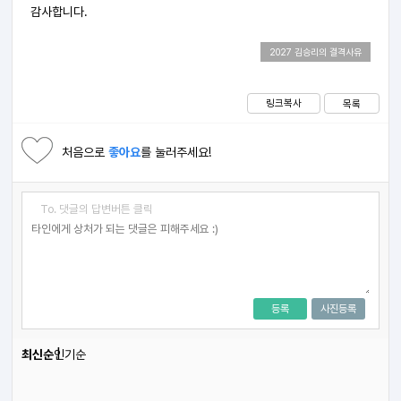
감사합니다.
2027 김승리의 결격사유
링크복사
목록
처음으로
좋아요
를 눌러주세요!
To. 댓글의 답변버튼 클릭
등록
사진등록
최신순
인기순