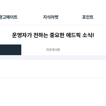
전체 캠페인
지식마켓
포인트샵
나의 캠페인
지식리포트
포인트 충전소
광고메이트
지식마켓
포인트
광고리포트
출석 룰렛
출금 신청
운영자가 전하는 중요한 애드픽 소식!
후원
이용내역
자유게시판