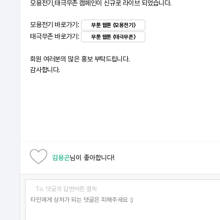
모용전기,태극무존 캠페인이 신규로 라이브 되었습니다.
모용전기
바로가기:
무툰 웹툰 〈모용전기〉
태극무존
바로가기:
무툰 웹툰 〈태극무존〉
회원
여러분의 많은 홍보 부탁드립니다.
감사합니다.
김용곤
님이 좋아합니다!
To. 댓글의 답변버튼 클릭