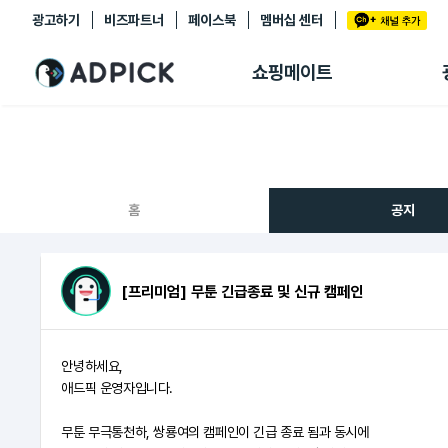
광고하기
비즈파트너
페이스북
멤버십 센터
추천상품
제휴몰
쇼핑메이트
쇼핑 에이전트
BETA
쇼핑리포트
링크관리
마이숍
홈
공지
[프리미엄] 무툰 긴급종료 및 신규 캠페인
안녕하세요,
애드픽 운영자입니다.
무툰 무극통천하, 쌍룡여의 캠페인이 긴급 종료 됨과 동시에