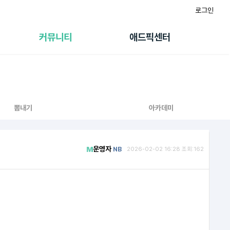
로그인
게시판
FAQ/문의
팸
이용정책
커뮤니티
애드픽센터
랭킹
멤버십 센터
퀘스트
광고툴/API
초대보너스
마이도메인
수익 Live
가이드북
뽐내기
아카데미
운영자
NB
2026-02-02 16:28 조회:162