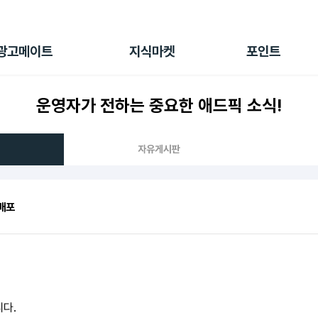
전체 캠페인
지식마켓
포인트샵
나의 캠페인
지식리포트
포인트 충전소
광고메이트
지식마켓
포인트
광고리포트
출석 룰렛
출금 신청
운영자가 전하는 중요한 애드픽 소식!
후원
이용내역
자유게시판
료배포
다.