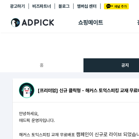
광고하기
비즈파트너
블로그
멤버십 센터
추천상품
제휴몰
쇼핑메이트
쇼핑 에이전트
BETA
쇼핑리포트
링크관리
마이숍
홈
공지
[프리미엄] 신규 클릭형 - 해커스 토익스피킹 교재 무
안녕하세요,
애드픽 운영자입니다.
캠페인이 신규로 라이브 되었습니
해커스 토익스피킹 교재 무료배포