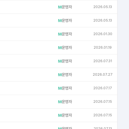
운영자
2026.05.13
운영자
2026.05.13
운영자
2026.01.30
운영자
2026.01.19
운영자
2026.07.31
NB
운영자
2026.07.27
NB
운영자
2026.07.17
NB
운영자
2026.07.15
NB
운영자
2026.07.15
NB
운영자
2026.07.13