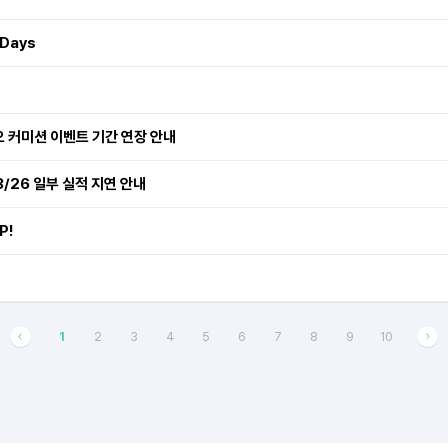
 Days
오 커미션 이벤트 기간 연장 안내
3/26 일부 실적 지연 안내
P!
1
2
3
4
5
6
7
8
9
10