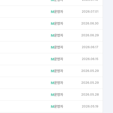
NB
운영자
2026.07.01
NB
운영자
2026.06.30
NB
운영자
2026.06.29
NB
운영자
2026.06.17
NB
운영자
2026.06.15
NB
운영자
2026.05.29
NB
운영자
2026.05.29
NB
운영자
2026.05.28
NB
운영자
2026.05.19
NB