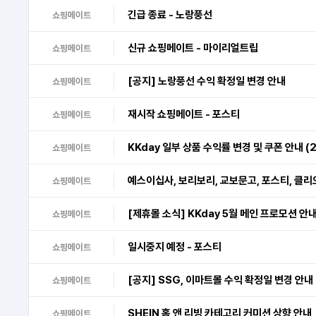
긴급 종료 - 노랑풍선
쇼핑메이트
신규 쇼핑메이트 - 마이리얼트립
쇼핑메이트
[공지] 노랑풍선 수익 확정일 변경 안내
쇼핑메이트
재시작 쇼핑메이트 - 포스티
쇼핑메이트
KKday 일부 상품 수익률 변경 및 쿠폰 안내 (
쇼핑메이트
예스이십사, 보리보리, 교보문고, 포스티, 클리
쇼핑메이트
[제휴몰 소식] KKday 5월 메인 프로모션 안
쇼핑메이트
일시중지 예정 - 포스티
쇼핑메이트
[공지] SSG, 이마트몰 수익 확정일 변경 안내
쇼핑메이트
SHEIN 홈 앤 리빙 카테고리 커미션 상향 안내
쇼핑메이트