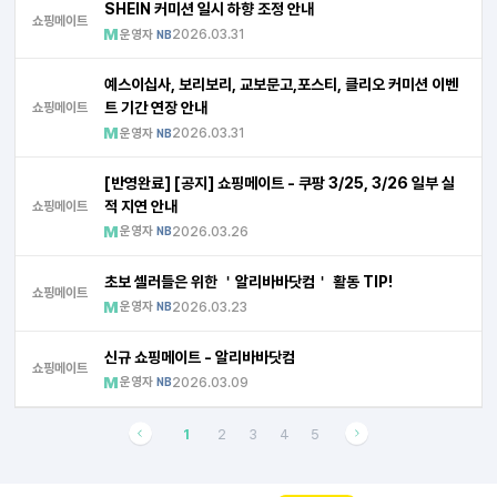
SHEIN 커미션 일시 하향 조정 안내
쇼핑메이트
운영자
2026.03.31
NB
예스이십사, 보리보리, 교보문고,포스티, 클리오 커미션 이벤
트 기간 연장 안내
쇼핑메이트
운영자
2026.03.31
NB
[반영완료] [공지] 쇼핑메이트 - 쿠팡 3/25, 3/26 일부 실
적 지연 안내
쇼핑메이트
운영자
2026.03.26
NB
초보 셀러들은 위한 ＇알리바바닷컴＇ 활동 TIP!
쇼핑메이트
운영자
2026.03.23
NB
신규 쇼핑메이트 - 알리바바닷컴
쇼핑메이트
운영자
2026.03.09
NB
1
2
3
4
5