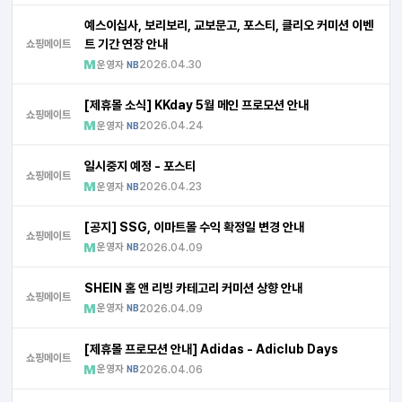
예스이십사, 보리보리, 교보문고, 포스티, 클리오 커미션 이벤
트 기간 연장 안내
쇼핑메이트
운영자
2026.04.30
NB
[제휴몰 소식] KKday 5월 메인 프로모션 안내
쇼핑메이트
운영자
2026.04.24
NB
일시중지 예정 - 포스티
쇼핑메이트
운영자
2026.04.23
NB
[공지] SSG, 이마트몰 수익 확정일 변경 안내
쇼핑메이트
운영자
2026.04.09
NB
SHEIN 홈 앤 리빙 카테고리 커미션 상향 안내
쇼핑메이트
운영자
2026.04.09
NB
[제휴몰 프로모션 안내] Adidas - Adiclub Days
쇼핑메이트
운영자
2026.04.06
NB