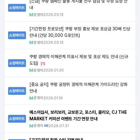
[긴급] 쿠팡 캠페인 활동 게시물 전수 점검 및 수정 요청 안
내
쇼핑메이트
운영자
2026.05.13
[기간한정 프로모션] 쿠팡 부정 홍보 제보 포상금 30배 인상
안내 (건당 30,000 G포인트)
쇼핑메이트
운영자
2026.05.13
쿠팡 경제적 이해관계 미표시 제보 및 포상 제도 안내 (신규
도입)
쇼핑메이트
[1]
운영자
2026.01.30
[중요 공지] 쿠팡 공정위 경제적 이해관계 가이드라인 강화
안내
쇼핑메이트
운영자
2026.01.19
예스이십사, 보리보리, 교보문고, 포스티, 클리오, CJ THE
MARKET 커미션 이벤트 기간 연장 안내
쇼핑메이트
운영자
2026.07.31
NB
[공지] 알리 확정 수익 지연 안내