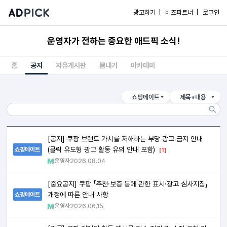
광고하기 |
비즈파트너 |
로그인
운영자가 전하는 중요한 애드픽 소식!
홈
공지
자유게시판
뽐내기
아카데미
쇼핑메이트
제목+내용
[공지] 쿠팡 브랜드 가치를 저해하는 부당 광고 금지 안내
(클릭 유도형 광고 활동 유의 안내 포함)
쇼핑메이트
[1]
운영자
2026.08.04
[중요공지] 쿠팡 「추천·보증 등에 관한 표시·광고 심사지침」
개정에 따른 안내 사항
쇼핑메이트
운영자
2026.06.15