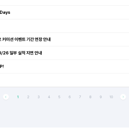
 Days
오 커미션 이벤트 기간 연장 안내
3/26 일부 실적 지연 안내
P!
1
2
3
4
5
6
7
8
9
10