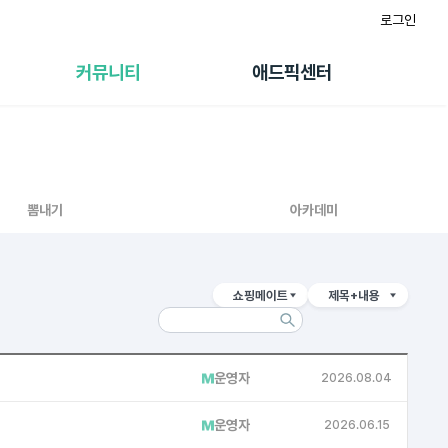
로그인
게시판
FAQ/문의
팸
이용정책
커뮤니티
애드픽센터
랭킹
멤버십 센터
퀘스트
광고툴/API
초대보너스
마이도메인
수익 Live
가이드북
뽐내기
아카데미
쇼핑메이트
제목+내용
운영자
2026.08.04
운영자
2026.06.15