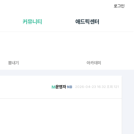
로그인
게시판
FAQ/문의
팸
이용정책
커뮤니티
애드픽센터
랭킹
멤버십 센터
퀘스트
광고툴/API
초대보너스
마이도메인
수익 Live
가이드북
뽐내기
아카데미
운영자
NB
2026-04-23 16:32 조회:121