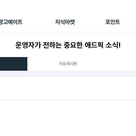
전체 캠페인
지식마켓
포인트샵
나의 캠페인
지식리포트
포인트 충전소
광고메이트
지식마켓
포인트
광고리포트
출석 룰렛
출금 신청
운영자가 전하는 중요한 애드픽 소식!
후원
이용내역
자유게시판