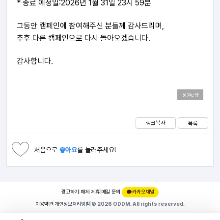
* 종료 예정일:2026년 1월 31일 23시 59분
그동안 캠페인에 참여해주신 분들께 감사드리며,
추후 다른 캠페인으로 다시 돌아오겠습니다.
감사합니다.
정원e샵
링크복사
목록
처음으로
좋아요
를 눌러주세요!
광고하기
|
매체 제휴
|
메일 문의
|
카카오채널
이용약관
|
개인정보처리방침
|
© 2026 ODDM. All rights reserved.