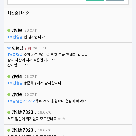
최신순
인기순
김명숙
26.07.11
To.인형님
넵 감사합니다
인형님
인형
26.07.11
To.김명숙
순간 사고 쳤는 줄 알고 뜨끔 했네요. ㄷㄷㄷ
잠시 시간이 나서 적은건데요. ^^
감사합니다.^^
김명숙
26.07.11
To.인형님
방문해주셔서 감사합니다
김명숙
26.07.11
To.김영훈73232
우리 서로 응원하며 열심히 해봐요
김영훈7323..
26.07.10
저도 첨인데 뭐가뭔지 모르겠네요 ㅎ ㅎ
김영훈7323..
26.07.10