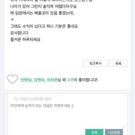
나이가 있어 그런지 솔직히 어렵더라구요
제 입장에서는 배울곳이 있음 좋겠는데..
ㅋ
그래도 수익이 났다고 하니 기분은 좋네요
감사합니다
즐거운 하루되세요
링크복사
목록
인형님, 김명숙, 쓰리온
님 외
4명
이 좋아합니다!
To. 댓글의 답변버튼 클릭
등록
사진등록