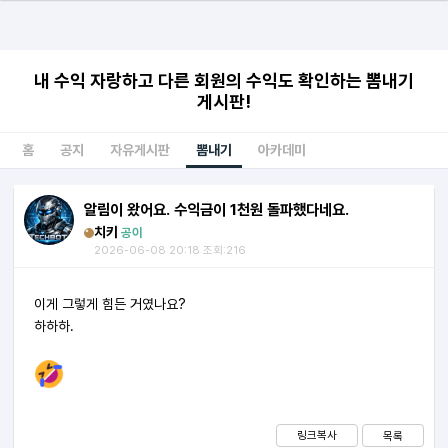
내 수익 자랑하고 다른 회원의 수익도 확인하는 뽐내기
게시판!
홈
공지
자유게시판
뽐내기
아카데미
알림이 왔어요. 수익금이 1천원 돌파했다네요.
치키
공이
2026-06-08 20:18 조회:216
이게 그렇게 힘든 거였나요?
하하하.
링크복사
목록