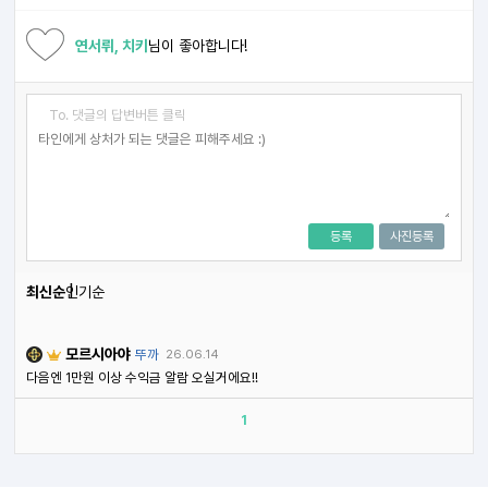
연서뤼, 치키
님이 좋아합니다!
To. 댓글의 답변버튼 클릭
등록
사진등록
최신순
인기순
모르시아야
뚜까
26.06.14
다음엔 1만원 이상 수익금 알람 오실거에요!!
1