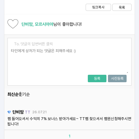
링크복사
목록
단비맘, 모르시아야
님이 좋아합니다!
To. 댓글의 답변버튼 클릭
등록
사진등록
최신순
인기순
단비맘
TT
26.07.21
팸 들어오셔서 수익의 7% 보너스 받아가세요~ TT팸 찾으셔서 팸원신청해주시면
됩니다!
1