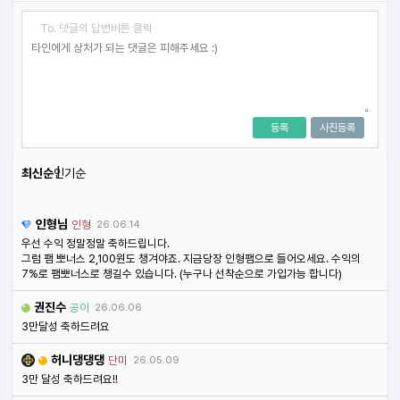
To. 댓글의 답변버튼 클릭
등록
사진등록
최신순
인기순
인형님
인형
26.06.14
우선 수익 정말정말 축하드립니다.
그럼 팸 뽀너스 2,100원도 챙겨야죠. 지금당장 인형팸으로 들어오세요. 수익의
7%로 팸뽀너스로 챙길수 있습니다. (누구나 선착순으로 가입가능 합니다)
권진수
공이
26.06.06
3만달성 축하드려요
허니댕댕댕
단미
26.05.09
3만 달성 축하드려요!!