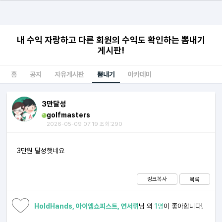
내 수익 자랑하고 다른 회원의 수익도 확인하는 뽐내기
게시판!
홈
공지
자유게시판
뽐내기
아카데미
3만달성
golfmasters
2026-05-09 07:19 조회:290
3만원 달성햇네요
링크복사
목록
HoldHands, 아이엠쇼피스트, 연서뤼
님 외
1명
이 좋아합니다!