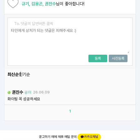
규기, 김용곤, 권진수
님이 좋아합니다!
To. 댓글의 답변버튼 클릭
등록
사진등록
최신순
인기순
권진수
공이
26.06.09
화이팅 꼭 성공하세요
1
광고하기
|
매체 제휴
|
메일 문의
|
카카오채널