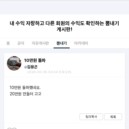
내 수익 자랑하고 다른 회원의 수익도 확인하는 뽐내기
게시판!
홈
공지
자유게시판
뽐내기
아카데미
10만원 돌파
김용곤
2026-05-05 04:34 조회:235
10만원 돌파했네요.
20만원 만들러 고고
링크복사
목록