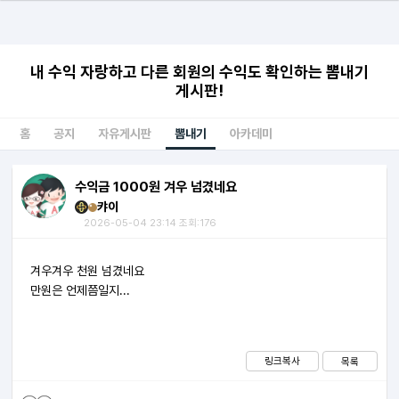
내 수익 자랑하고 다른 회원의 수익도 확인하는 뽐내기
게시판!
홈
공지
자유게시판
뽐내기
아카데미
수익금 1000원 겨우 넘겼네요
캬이
2026-05-04 23:14 조회:176
겨우겨우 천원 넘겼네요
만원은 언제쯤일지...
링크복사
목록