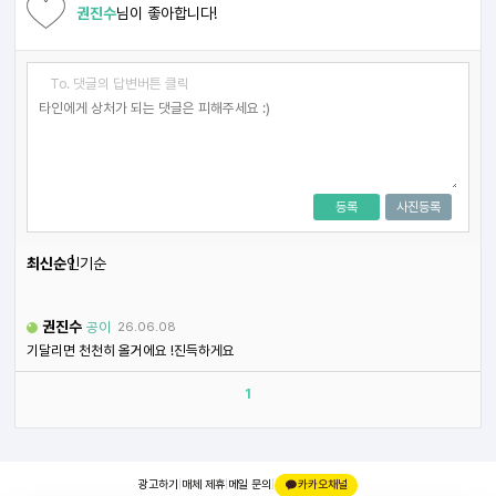
권진수
님이 좋아합니다!
To. 댓글의 답변버튼 클릭
등록
사진등록
최신순
인기순
권진수
공이
26.06.08
기달리면 천천히 올거에요 !진득하게요
1
광고하기
|
매체 제휴
|
메일 문의
|
카카오채널