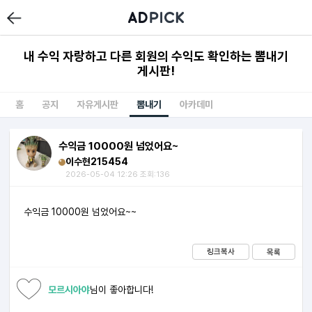
내 수익 자랑하고 다른 회원의 수익도 확인하는 뽐내기
게시판!
홈
공지
자유게시판
뽐내기
아카데미
수익금 10000원 넘었어요~
이수현215454
2026-05-04 12:26 조회:136
수익금 10000원 넘었어요~~
링크복사
목록
모르시아야
님이 좋아합니다!