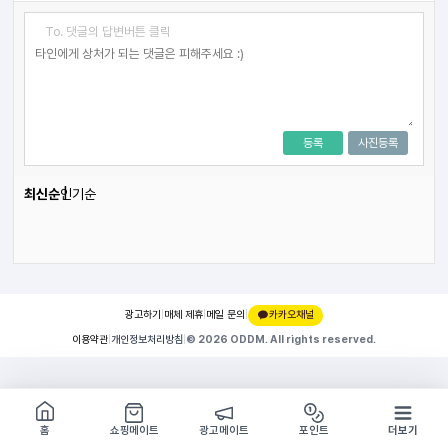
To. 댓글의 답변버튼 클릭
등록
사진등록
최신순
인기순
광고하기
|
매체 제휴
|
메일 문의
|
카카오채널
이용약관
|
개인정보처리방침
|
© 2026 ODDM. All rights reserved.
쇼핑몰 구경하기
방문시 1G
홈
쇼핑메이트
광고메이트
포인트
더보기