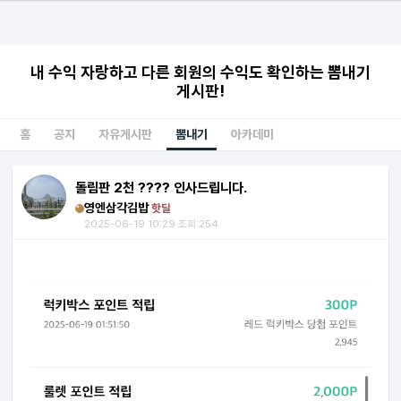
내 수익 자랑하고 다른 회원의 수익도 확인하는 뽐내기
게시판!
홈
공지
자유게시판
뽐내기
아카데미
돌림판 2천 ???? 인사드립니다.
영엔삼각김밥
핫딜
2025-06-19 10:29 조회:254