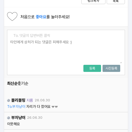
링크복사
목록
처음으로
좋아요
를 눌러주세요!
To. 댓글의 답변버튼 클릭
등록
사진등록
최신순
인기순
블리블링
지름
26.06.30
To.부자냥이
자리가 다 찼어요 ㅠㅠ
부자냥이
26.06.30
이웃해요