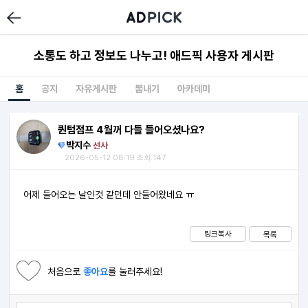
소통도 하고 정보도 나누고! 애드픽 사용자 게시판
홈
공지
자유게시판
뽐내기
아카데미
퀀텀점프 4월꺼 다들 들어오셨나요?
박지수
선사
2026-05-12 08:19 조회:147
어제 들어오는 날인것 같던데 안들어왔네요 ㅠ
링크복사
목록
처음으로
좋아요
를 눌러주세요!