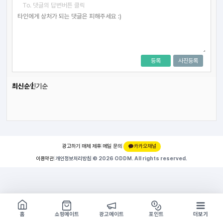
To. 댓글의 답변버튼 클릭
등록
사진등록
최신순
인기순
광고하기
|
매체 제휴
|
메일 문의
|
카카오채널
이용약관
|
개인정보처리방침
|
© 2026 ODDM. All rights reserved.
쇼핑몰 구경하기
방문시 1G
홈
쇼핑메이트
광고메이트
포인트
더보기