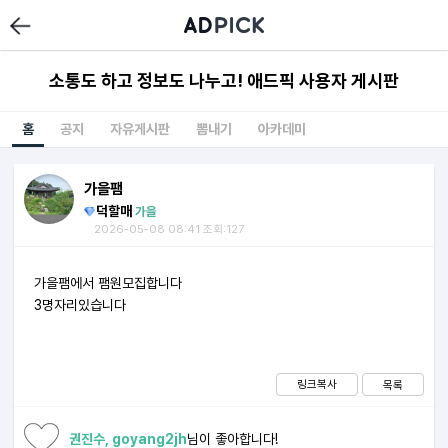
소통도 하고 정보도 나누고! 애드픽 사용자 게시판
홈
공지
자유게시판
뽐내기
아카데미
가을팸
덕할매
가을
2026-05-08 08:41 조회:127
가을팸에서 팸원모집합니다
3명자리있습니다
링크복사
목록
권진수, goyang2jh
님이 좋아합니다!