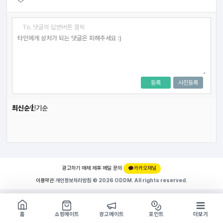
To. 댓글의 답변버튼 클릭
등록
사진등록
최신순
인기순
광고하기
|
매체 제휴
|
메일 문의
|
카카오채널
이용약관
|
개인정보처리방침
|
© 2026 ODDM. All rights reserved.
쇼핑몰 구경하기
방문시 1G
홈
쇼핑메이트
광고메이트
포인트
더보기