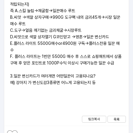
적립되는지)
즉 A.스킬 늘림->채굴함->일꾼매수 루트
B.씨앗 ->색깔 상자구매->990G 도구팩 내의 금괴45개->시장 일꾼
매수 루트
C.도구->얼음 깨기없는 금괴채굴->시장루트
D.씨앗으로 색깔 상자열기 G코인얻고 ->영혼->일꾼 변신카드
E.플러스 라이트 5500G매수or4900원 구독->플러스전용 일꾼 매
수
F. 플러스 라이트는 1번만 5500G 매수 후 스스로 쇼핑매트에서 상품
구매 후 얻은 포인트로 1000P수익 이상시 구매가능한 일꾼 수급
3.일꾼 변신카드가 여러개면 어떤일꾼이 고용되나요?
예) 강아지 가 변신도감3종류면 어느게 고용되는지 등
링크복사
목록