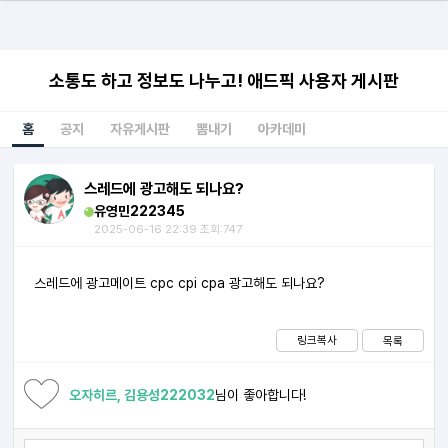
소통도 하고 정보도 나누고! 애드픽 사용자 게시판
홈
공지
자유게시판
뽐내기
아카데미
스레드에 광고해도 되나요?
유영민222345
2025-06-16 22:39 조회:747
스레드에 광고메이트 cpc cpi cpa 광고해도 되나요?
링크복사
목록
오자히르, 김용성222032
님이 좋아합니다!